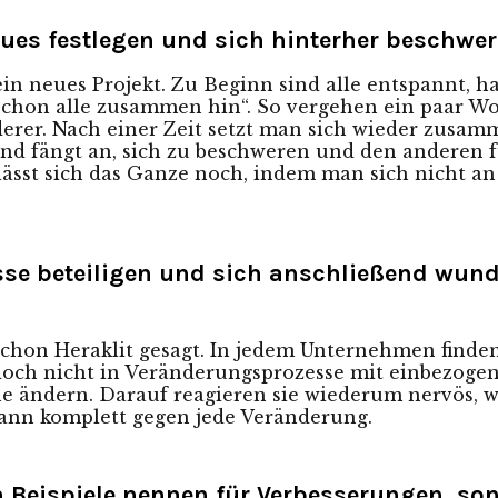
aues festlegen und sich hinterher beschwe
in neues Projekt. Zu Beginn sind alle entspannt, h
schon alle zusammen hin“. So vergehen ein paar Wo
rer. Nach einer Zeit setzt man sich wieder zusamm
e und fängt an, sich zu beschweren und den anderen 
n lässt sich das Ganze noch, indem man sich nicht 
sse beteiligen und sich anschließend wund
t schon Heraklit gesagt. In jedem Unternehmen finde
edoch nicht in Veränderungsprozesse mit einbezoge
e ändern. Darauf reagieren sie wiederum nervös, we
 dann komplett gegen jede Veränderung.
n Beispiele nennen für Verbesserungen, so