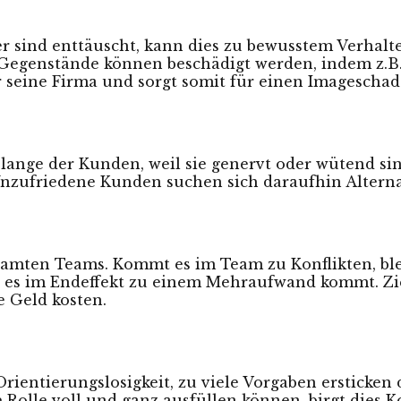
r sind enttäuscht, kann dies zu bewusstem Verhalt
Gegenstände können beschädigt werden, indem z.B.
r seine Firma und sorgt somit für einen Imageschad
ange der Kunden, weil sie genervt oder wütend sin
nzufriedene Kunden suchen sich daraufhin Alterna
samten Teams. Kommt es im Team zu Konflikten, blei
ass es im Endeffekt zu einem Mehraufwand kommt. Zi
 Geld kosten.
ientierungslosigkeit, zu viele Vorgaben ersticken d
 Rolle voll und ganz ausfüllen können, birgt dies Ko